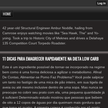
HOME
42 year-old Structural Engineer Ambur Noddle, hailing from
Camrose enjoys watching movies like "Sea Hawk, The" and Yo-
yoing. Took a trip to Historic City of Meknes and drives a Delahaye
135 Competition Court Torpedo Roadster.
11 DICAS PARA EMAGRECER RAPIDAMENTE NA DIETA LOW CARB
Este é um ingrediente possível de tornar-se incorporado na regime
bem como é uma forma deliciosa a agilizar o metabolismo. Afinal
De Contas, Alimentar-se Pomo Faz Problema? Você pode salpicar
um tanto no fastígio de uma mica de pão inteiro, em sua tigela de
aveia ou até mesmo inclusive dentro de uma sopa. Mas nunca se
preocupe no cobrir seu prato com ela, uma pequena quantidade já
é suficient Determinado estudo mostrou que pessoas que bebem
de oito a 12 copos de águas por dia queimam mais gordura que
que toma só quatro. A pimenta caiena é conhecida por sô gosto