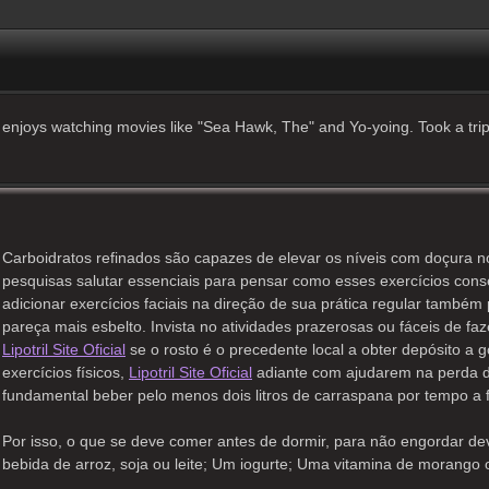
enjoys watching movies like "Sea Hawk, The" and Yo-yoing. Took a trip
Carboidratos refinados são capazes de elevar os níveis com doçura 
pesquisas salutar essenciais para pensar como esses exercícios con
adicionar exercícios faciais na direção de sua prática regular também
pareça mais esbelto. Invista no atividades prazerosas ou fáceis de fa
Lipotril Site Oficial
se o rosto é o precedente local a obter depósito a 
exercícios físicos,
Lipotril Site Oficial
adiante com ajudarem na perda de
fundamental beber pelo menos dois litros de carraspana por tempo a 
Por isso, o que se deve comer antes de dormir, para não engordar d
bebida de arroz, soja ou leite; Um iogurte; Uma vitamina de morango o