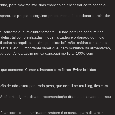
nho, para maximalizar suas chances de encontrar certo coach o
parou os preços, o seguinte procedimento é selecionar o treinador
mo, somente que involuntariamente. Eu não parei de consumir as
delas, tal como enlatadas, industrializadas e o danado do miojo .
todas as regalias de almoços feitos lelê mãe, saídas constantes
strais, etc. É importante saber que, nem mudança na alimentação,
agrecer. Ainda assim nunca consegui me livrar 100% com
.
o que consome. Comer alimentos com fibras. Evitar bebidas
azão de não estou perdendo peso, que nem li no teu blog, fico com
Você teria alguma dica ou recomendação distinto destinado a o meu
afinar bochechas. Iluminador também é essencial para disfarçar