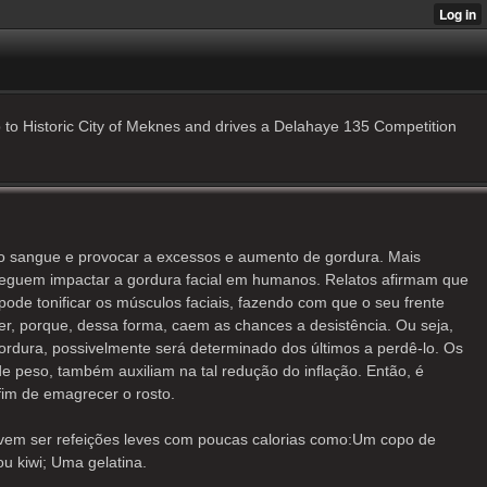
 to Historic City of Meknes and drives a Delahaye 135 Competition
no sangue e provocar a excessos e aumento de gordura. Mais
seguem impactar a gordura facial em humanos. Relatos afirmam que
 pode tonificar os músculos faciais, fazendo com que o seu frente
zer, porque, dessa forma, caem as chances a desistência. Ou seja,
gordura, possivelmente será determinado dos últimos a perdê-lo. Os
 peso, também auxiliam na tal redução do inflação. Então, é
fim de emagrecer o rosto.
evem ser refeições leves com poucas calorias como:Um copo de
u kiwi; Uma gelatina.