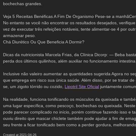
bochechas grandes.
Veja 5 Receitas Benéficas A Fim De Organismo Pese-se a manhãCertam
No entanto se você não encontrar os resultados desejados, verifiq
vez de executar três refeições notáveis, tente alimentar-se 4 por o
armazenar peso.
Chá Diurético Ou Que Beneficia A Dormir?
Dicas da nutricionista Marcela Frias, da Clínica Dicorp: — Beba bast
perda dos últimos quilinhos, além auxiliar no funcionamento intestina
Inclusive não valeiro aumentar as quantidades sugerida Agora no s
que emprega em risco sua única saúde. Além disso, por se tratar de 
se, um zigoto tórrido ou cozido,
Lipotril Site Oficial
juntamente comuma
Na realidade, funciona tonificando os músculos da queixada e també
uma lugar específica, como pescoço, bochechas ou queixada. Neste 
pode parecer complicado no início, porém continue fazendo isso e t
ouviu direito que mascar chiclete também pode ajudar a fim de emagr
seu frente a ficar tonificado bem como a perder gordura, melhorando
Created at 2021-04-26