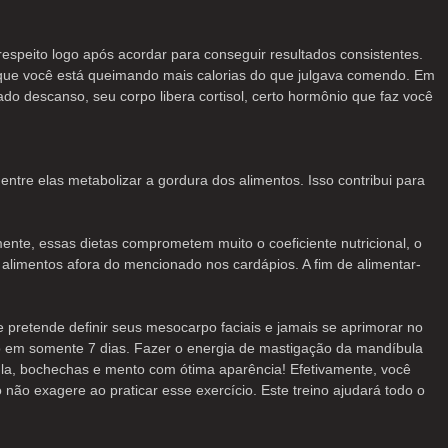
espeito logo após acordar para conseguir resultados consistentes.
r que você está queimando mais calorias do que julgava comendo. Em
do descanso, seu corpo libera cortisol, certo hormônio que faz você
entre elas metabolizar a gordura dos alimentos. Isso contribui para
nte, essas dietas comprometem muito o coeficiente nutricional, o
 alimentos afora do mencionado nos cardápios. A fim de alimentar-
pretende definir seus mesocarpo faciais e jamais se aprimorar no
to em somente 7 dias. Fazer o energia de mastigação da mandíbula
bula, bochechas e mento com ótima aparência! Efetivamente, você
não exagere ao praticar esse exercício. Este treino ajudará todo o