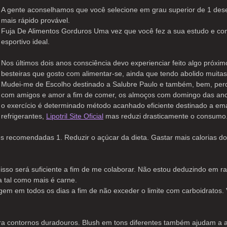
A gente aconselhamos que você selecione em grau superior de 1 dese
mais rápido provável.
Fuja De Alimentos Gorduros Uma vez que você fez a sua estudo e com
esportivo ideal.
Nos últimos dois anos consciência devo experienciar feito algo próxi
besteiras que gosto com alimentar-se, ainda que tendo abolido muitas 
Mudei-me de Escolho destinado a Salubre Paulo e também, bem, perdi 
com amigos e amor a fim de comer, os almoços com domingo das ance
o exercício é determinado método acanhado eficiente destinado a em
refrigerantes,
Lipotril Site Oficial
mas reduzi drasticamente o consumo
des recomendadas 1. Reduzir o açúcar da dieta. Gastar mais calorias d
e isso será suficiente a fim de me colaborar. Não estou deduzindo em r
a tal como mais é carne.
em em todos os dias a fim de não exceder o limite com carboidratos. 
para contornos duradouros. Blush em tons diferentes também ajudam a 