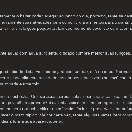
ente o halter pode variegar ao longo do dia, portanto, tente se desr
ue novamente suas atividades bem como livro a alimentos para garanti
utra forma 5 refeições pequenas. Em que momento você isto com acanha
ante água: com água suficiente, o fígado cumpre melhor suas funções, 
egundo dia de dieta, você começará com um bar, chá ou água. Normalme
certo plano alimenta acelerado, os ganhos jamais virão se você comer
 torrada e uma tolo.
m da bochecha. Os exercícios aéreos salutar bons se você usualmente 
artigo você irá aprender6 dicas infalíveis com como emagrecer o ros
ambém será normal tonificar os músculos faciais e preservar a mandí
ecer o rosto rápido. Melhor certa vez, tente algumas vezes bem como 
 desta forma sua aparência geral.