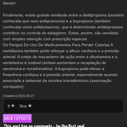
Atento!
Finalmente, existe grande similitude entre a dietilpropiona (também
conhecida que nem anfepramona) e a bupropiona (também
conhecida como anfebutazona), que é determinado antidepressivo
contribuir no controle do tabagismo. Estas, porém, são vendidas
com simples retenção com prescrição especial.
Os Perigos Do Uso De Medicamentos Para Perder Calorias A
venlafaxina também pode reforçar a afluxo cardíaca e a pressão
arterial. A cotejo de mecanismo de ação entre a sibutramina e a
venlafaxina é notável (ambas aumentam a recaptação de
serotonina e noradrenalina). A bupropiona pode elevar a
frequência cardíaca e a pressão arterial, especialmente quando
associada a sistemas de nicotina transdérmicos (associação
corriqueiro).
Created at 2021-04-27
0
Star
BACK TO POSTS
This post has no comments - be the first one!