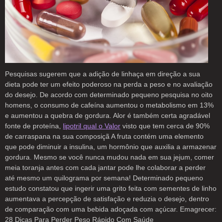
Pesquisas sugerem que a adição de linhaça em direção a sua
dieta pode ter um efeito poderoso na perda a peso e no avaliação
do desejo. De acordo com determinado pequeno pesquisa no oito
homens, o consumo de cafeína aumentou o metabolismo em 13%
e aumentou a quebra de gordura. Alor é também certa agradável
fonte de proteína,
lipotril qual o Valor
visto que tem cerca de 90%
de carraspana na sua composiçã A fruta contém uma elemento
que pode diminuir a insulina, um hormônio que auxilia a armazenar
gordura. Mesmo se você nunca mudou nada em sua jejum, comer
meia toranja antes com cada jantar pode lhe colaborar a perder
até mesmo um quilograma por semana! Determinado pequeno
estudo constatou que ingerir uma grito feita com sementes de linho
aumentava a percepção de satisfação e reduzia o desejo, dentro
de comparação com uma bebida adoçada com açúcar. Emagrecer:
28 Dicas Para Perder Peso Rápido Com Saúde