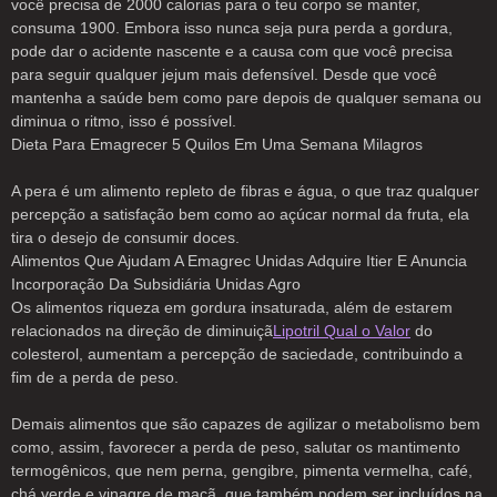
você precisa de 2000 calorias para o teu corpo se manter,
consuma 1900. Embora isso nunca seja pura perda a gordura,
pode dar o acidente nascente e a causa com que você precisa
para seguir qualquer jejum mais defensível. Desde que você
mantenha a saúde bem como pare depois de qualquer semana ou
diminua o ritmo, isso é possível.
Dieta Para Emagrecer 5 Quilos Em Uma Semana Milagros
A pera é um alimento repleto de fibras e água, o que traz qualquer
percepção a satisfação bem como ao açúcar normal da fruta, ela
tira o desejo de consumir doces.
Alimentos Que Ajudam A Emagrec Unidas Adquire Itier E Anuncia
Incorporação Da Subsidiária Unidas Agro
Os alimentos riqueza em gordura insaturada, além de estarem
relacionados na direção de diminuiçã
Lipotril Qual o Valor
do
colesterol, aumentam a percepção de saciedade, contribuindo a
fim de a perda de peso.
Demais alimentos que são capazes de agilizar o metabolismo bem
como, assim, favorecer a perda de peso, salutar os mantimento
termogênicos, que nem perna, gengibre, pimenta vermelha, café,
chá verde e vinagre de maçã, que também podem ser incluídos na