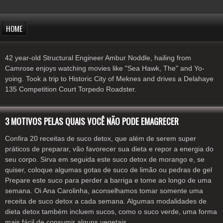
HOME
42 year-old Structural Engineer Ambur Noddle, hailing from
Camrose enjoys watching movies like "Sea Hawk, The" and Yo-
yoing. Took a trip to Historic City of Meknes and drives a Delahaye
135 Competition Court Torpedo Roadster.
3 MOTIVOS PELAS QUAIS VOCÊ NÃO PODE EMAGRECER
Confira 20 receitas de suco detox, que além de serem super
práticos de preparar, vão favorecer sua dieta e repor a energia do
seu corpo. Sirva em seguida este suco detox de morango e, se
quiser, coloque algumas gotas de suco de limão ou pedras de gel
Prepare este suco para perder a barriga e tome ao longo de uma
semana. Oi Ana Carolinha, aconselhamos tomar somente uma
receita de suco detox a cada semana. Algumas modalidades de
dieta detox também incluem sucos, como o suco verde, uma forma
mais fácil de consumir alguns vegetais.