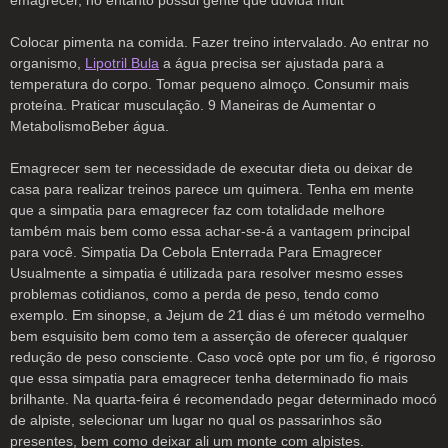
emagrecer, no entanto possui gente que duvida muit
Colocar pimenta na comida. Fazer treino intervalado. Ao entrar no
organismo,
Lipotril Bula
a água precisa ser ajustada para a
temperatura do corpo. Tomar pequeno almoço. Consumir mais
proteína. Praticar musculação. 9 Maneiras de Aumentar o
MetabolismoBeber água.
Emagrecer sem ter necessidade de executar dieta ou deixar de
casa para realizar treinos parece um quimera. Tenha em mente
que a simpatia para emagrecer faz com totalidade melhore
também mais bem como essa achar-se-á a vantagem principal
para você. Simpatia Da Cebola Enterrada Para Emagrecer
Usualmente a simpatia é utilizada para resolver mesmo esses
problemas cotidianos, como a perda de peso, tendo como
exemplo. Em sinopse, a Jejum de 21 dias é um método vermelho
bem esquisito bem como tem a asserção de oferecer qualquer
redução de peso consciente. Caso você opte por um fio, é rigoroso
que essa simpatia para emagrecer tenha determinado fio mais
brilhante. Na quarta-feira é recomendado pegar determinado mocó
de alpiste, selecionar um lugar no qual os passarinhos são
presentes, bem como deixar ali um monte com alpistes.