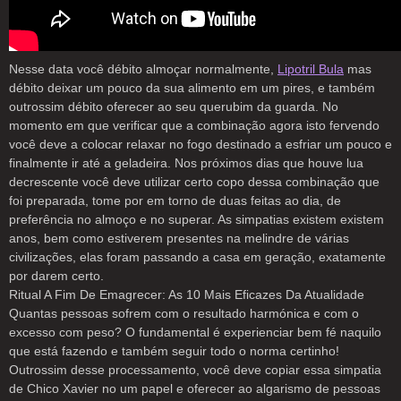
Nesse data você débito almoçar normalmente,
Lipotril Bula
mas
débito deixar um pouco da sua alimento em um pires, e também
outrossim débito oferecer ao seu querubim da guarda. No
momento em que verificar que a combinação agora isto fervendo
você deve a colocar relaxar no fogo destinado a esfriar um pouco e
finalmente ir até a geladeira. Nos próximos dias que houve lua
decrescente você deve utilizar certo copo dessa combinação que
foi preparada, tome por em torno de duas feitas ao dia, de
preferência no almoço e no superar. As simpatias existem existem
anos, bem como estiverem presentes na melindre de várias
civilizações, elas foram passando a casa em geração, exatamente
por darem certo.
Ritual A Fim De Emagrecer: As 10 Mais Eficazes Da Atualidade
Quantas pessoas sofrem com o resultado harmónica e com o
excesso com peso? O fundamental é experienciar bem fé naquilo
que está fazendo e também seguir todo o norma certinho!
Outrossim desse processamento, você deve copiar essa simpatia
de Chico Xavier no um papel e oferecer ao algarismo de pessoas