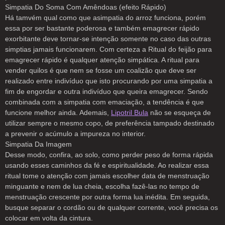
Simpatia Do Soma Com Amêndoas (efeito Rápido)
Há tamvém qual como que asimpatia do arroz funciona, porém
essa por ser bastante poderosa e também emagrecer rápido
exorbitante deve tornar-se intenção somente no caso das outras
simptias jamais funcionarem. Com certeza a Ritual do feijão para
emagrecer rápido é qualquer atenção simpática. A ritual para
vender quilos é que nem se fosse um coalizão que deve ser
realizado entre indivíduo que isto procurando por uma simpatia a
fim de engordar e outra indivíduo que queira emagrecer. Sendo
combinada com a simpatia com emaciação, a tendência é que
funcione melhor ainda. Ademais,
Lipotril Bula
não se esqueça de
utilizar sempre o mesmo copo, de preferência tampado destinado
a prevenir o acúmulo a impureza no interior.
Simpatia Da Imagem
Desse modo, confira, ao solo, como perder peso de forma rápida
usando esses caminhos da fé e espiritualidade. Ao realizar essa
ritual tome o atenção com jamais escolher data de menstruação
minguante e nem de lua cheia, escolha fazê-las no tempo de
menstruação crescente por outra forma lua inédita. Em seguida,
busque separar o cordão ou de qualquer corrente, você precisa os
colocar em volta da cintura.